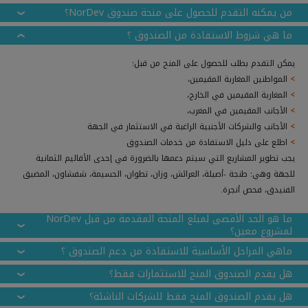
من يمكنه التقدم للحصول على منحة صندوق NorDev؟
ما هي شروط الاستفادة من الصندوق ؟
يمكن التقدم بطلب للحصول على المنح من قبل:
>
المواطنين المغاربة المقيمين،
>
المغاربة المقيمين في الخارج،
>
الأجانب المقيمين في المغرب،
>
الأجانب والشركات الأجنبية الراغبة في الاستثمار في الجهة
>
اطلع على دليل الاستفادة من خدمات الصندوق
يجب تطوير المشاريع التي سيتم دعمها بالضرورة في إحدى الأقاليم الثمانية
للجهة وهي: طنجة -أصيلة، العرائش، وزان، تطوان، الحسيمة، شفشاون، المضيق
الفنيدق، فحص أنجرة.
ما هو الحد الأقصى لمبلغ المنحة المقدمة من قبل NorDev
لمشروع معين؟
ماهي المراحل الأساسية للاستفادة من دعم الصندوق ؟
هل يقدم الصندوق المنح للاستثمارات فقط؟
هل يقدم الصندوق المنح فقط للشركات الناشئة؟