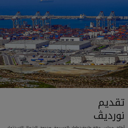
تقديم
نورديڤ
أطلق مجلس جهة طنجة-تطوان-الحسيمة، صندوق الشمال للاستثمار